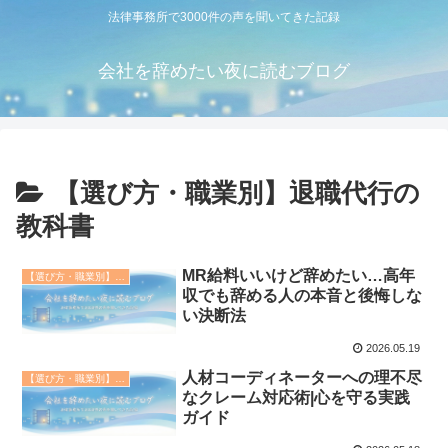
法律事務所で3000件の声を聞いてきた記録
会社を辞めたい夜に読むブログ
【選び方・職業別】退職代行の
教科書
MR給料いいけど辞めたい…高年
【選び方・職業別】退職代行の教科書
収でも辞める人の本音と後悔しな
い決断法
2026.05.19
人材コーディネーターへの理不尽
【選び方・職業別】退職代行の教科書
なクレーム対応術|心を守る実践
ガイド