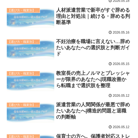
2026.05.18
人材派遣営業で新卒がすぐ辞める
【選び方・職業別】退職代行の教科書
理由と対処法｜続ける・辞める判
断基準
2026.05.16
不妊治療を職場に言えない…辞め
【選び方・職業別】退職代行の教科書
たいあなたへの選択肢と判断ガイ
ド
2026.05.15
教室長の売上ノルマとプレッシャ
【選び方・職業別】退職代行の教科書
ーが限界のあなたへ|現職改善か
ら転職まで選択肢を整理
2026.05.12
派遣営業の人間関係が最悪で辞め
【選び方・職業別】退職代行の教科書
たいあなたへ|構造的問題と退職
の判断軸
2026.05.12
保育士の方へ。保護者対応ストレ
【選び方・職業別】退職代行の教科書