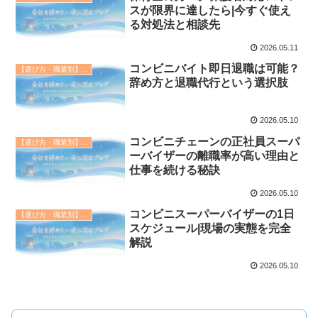
スが限界に達したら|今すぐ使え
る対処法と相談先
2026.05.11
コンビニバイト即日退職は可能？
【選び方・職業別】退職代行の教科書
辞め方と退職代行という選択肢
2026.05.10
コンビニチェーンの正社員スーパ
【選び方・職業別】退職代行の教科書
ーバイザーの離職率が高い理由と
仕事を続ける秘訣
2026.05.10
コンビニスーパーバイザーの1日
【選び方・職業別】退職代行の教科書
スケジュール|現場の実態を完全
解説
2026.05.10