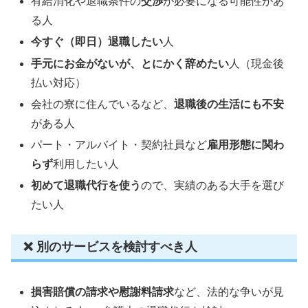
有給消化や退職条件の
交渉
が必要になる可能性があ
る人
今すぐ（即日）退職したい
人
手元にお金がないが、とにかく辞めたい
人（現金後
払い対応）
会社の寮に住んでいるなど、
退職後の生活にも不安
がある人
パート・アルバイト・契約社員など
雇用形態に関わ
らず
利用したい人
初めて退職代行を使う
ので、実績のある大手を選び
たい人
❌ 別のサービスを検討すべき人
損害賠償の請求や慰謝料請求
など、法的な争いが見