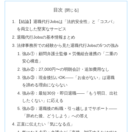
目次
【結論】退職代行Jobsは「法的安全性」と「コスパ」
を両立した堅実なサービス
退職代行Jobsの基本情報まとめ
法律事務所での経験から見た退職代行Jobsの5つの強み
強み①：顧問弁護士監修 × 労働組合連携の「二重の
安心構造」
強み②：27,000円〜の明朗会計・追加費用なし
強み③：現金後払いOK——「お金がない」は退職
を諦める理由にならない
強み④：最短30分・即日退職——「もう明日、出社
したくない」に応える
強み⑤：退職後の転職・引っ越しまでサポート——
「辞めた後、どうしよう」への答え
正直に伝えたい「気になる点」