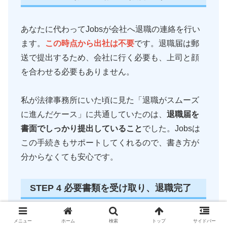
あなたに代わってJobsが会社へ退職の連絡を行い
ます。
この時点から出社は不要
です。退職届は郵
送で提出するため、会社に行く必要も、上司と顔
を合わせる必要もありません。
私が法律事務所にいた頃に見た「退職がスムーズ
に進んだケース」に共通していたのは、
退職届を
書面でしっかり提出していること
でした。Jobsは
この手続きもサポートしてくれるので、書き方が
分からなくても安心です。
STEP 4 必要書類を受け取り、退職完了
離職票や源泉徴収票など、退職に必要な書類を受
メニュー
ホーム
検索
トップ
サイドバー