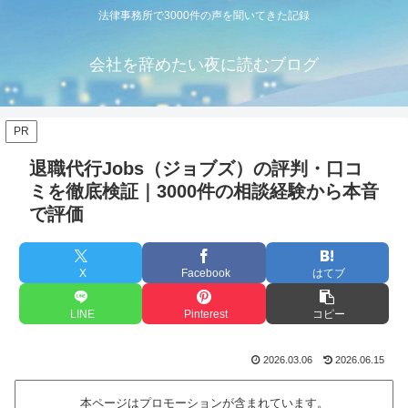
法律事務所で3000件の声を聞いてきた記録
会社を辞めたい夜に読むブログ
PR
退職代行Jobs（ジョブズ）の評判・口コ
ミを徹底検証｜3000件の相談経験から本音
で評価
X
Facebook
はてブ
LINE
Pinterest
コピー
2026.03.06
2026.06.15
本ページはプロモーションが含まれています。