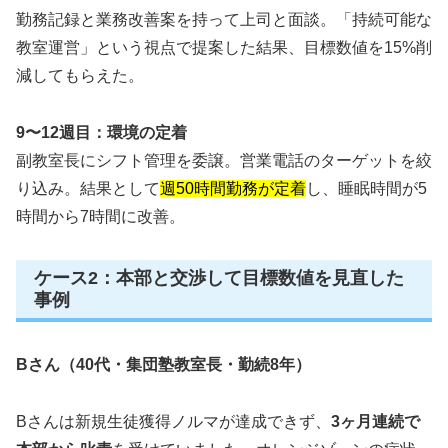
勤務記録と業務改善案を持って上司と面談。「持続可能な
教室運営」という視点で提案した結果、目標数値を15%削
減してもらえた。
9〜12週目：環境の定着
副教室長にシフト管理を委譲。営業電話のターゲットを絞
り込み。結果として
週50時間勤務が定着
し、睡眠時間が5
時間から7時間に改善。
ケース2：本部と交渉して目標数値を見直した
事例
Bさん（40代・集団塾教室長・勤続8年）
Bさんは新規生徒獲得ノルマが達成できず、
3ヶ月連続で