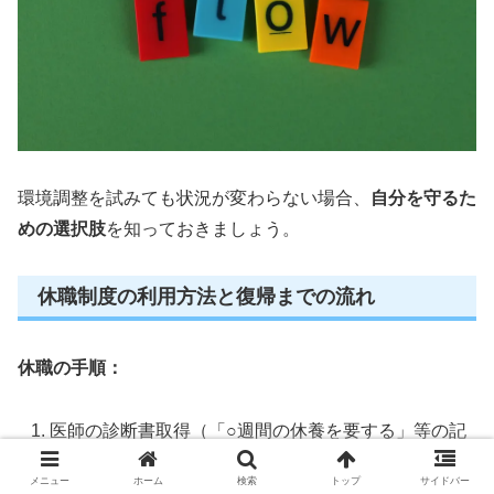
環境調整を試みても状況が変わらない場合、
自分を守るた
めの選択肢
を知っておきましょう。
休職制度の利用方法と復帰までの流れ
休職の手順：
医師の診断書取得（「○週間の休養を要する」等の記
載）
メニュー
ホーム
検索
トップ
サイドバー