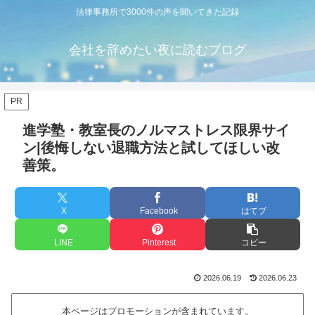
法律事務所で3000件の声を聞いてきた記録
会社を辞めたい夜に読むブログ
PR
進学塾・教室長のノルマストレス限界サイ
ン|後悔しない退職方法と試してほしい改
善策。
X
Facebook
はてブ
LINE
Pinterest
コピー
2026.06.19
2026.06.23
本ページはプロモーションが含まれています。