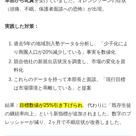
本部から叱責
を受けていました。オレンジゾーンの症状
（頭痛、不眠、保護者面談への恐怖）が出現。
実践した対策：
過去5年の地域別入塾データを分析し、「少子化によ
り商圏人口が20%減少している」事実を数値化
競合他社の新規出店状況を調査し、市場の変化を資
料化
これらのデータを持って本部長と面談。「現行目標
は市場環境と乖離している」と提案
結果：
目標数値が25%引き下げられ
、代わりに「既存生徒
の継続率向上」という新指標が追加されました。数字のプ
レッシャーが減り、2ヶ月で不眠症状が改善しました。