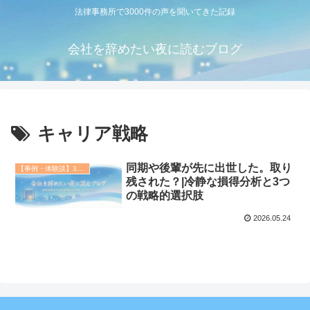
法律事務所で3000件の声を聞いてきた記録
会社を辞めたい夜に読むブログ
キャリア戦略
同期や後輩が先に出世した。取り
【事例・体験談】3000件の相談記録
残された？|冷静な損得分析と3つ
の戦略的選択肢
2026.05.24