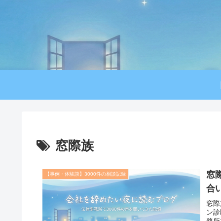
窓際族
窓
【事例・体験談】3000件の相談記録
合
窓際
ン診
務所