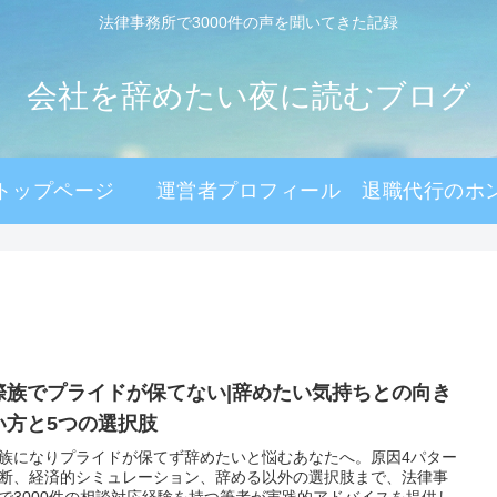
法律事務所で3000件の声を聞いてきた記録
会社を辞めたい夜に読むブログ
トップページ
運営者プロフィール
退職代行のホ
際族でプライドが保てない|辞めたい気持ちとの向き
い方と5つの選択肢
族になりプライドが保てず辞めたいと悩むあなたへ。原因4パター
断、経済的シミュレーション、辞める以外の選択肢まで、法律事
で3000件の相談対応経験を持つ筆者が実践的アドバイスを提供し