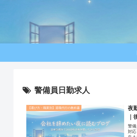
警備員日勤求人
夜
【選び方・職業別】退職代行の教科書
｜
警備
対応
先ま