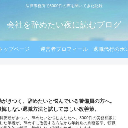
法律事務所で3000件の声を聞いてきた記録
会社を辞めたい夜に読むブログ
トップページ
運営者プロフィール
退職代行のホ
勤がきつく、辞めたいと悩んでいる警備員の方へ。
後悔しない退職方法と試してほしい改善策。
員夜勤がきつい、辞めたいと悩むあなたへ。3000件の労務相談に
した筆者が、辞めずに改善する方法から年齢別の判断基準、転職
で具体的に解説。後悔しない決断をサポートします。