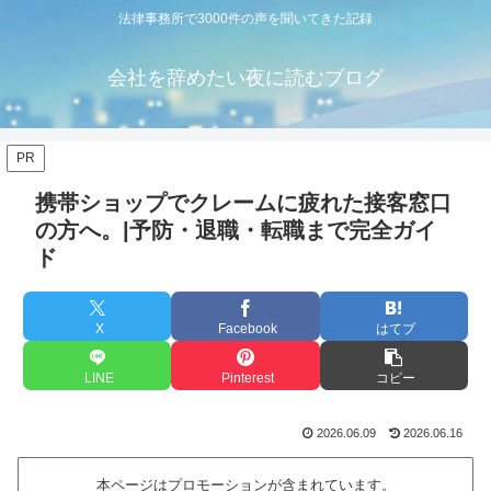
法律事務所で3000件の声を聞いてきた記録
会社を辞めたい夜に読むブログ
PR
携帯ショップでクレームに疲れた接客窓口
の方へ。|予防・退職・転職まで完全ガイ
ド
X
Facebook
はてブ
LINE
Pinterest
コピー
2026.06.09
2026.06.16
本ページはプロモーションが含まれています。