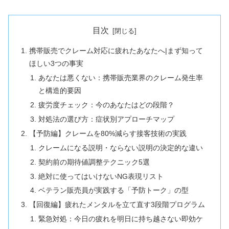
目次
携帯販売でクレーム対応に疲れたあなたへ|まず知って
ほしい3つの事実
あなたは悪くない：携帯販売業界のクレーム発生率
と構造的要因
疲労度チェック：今のあなたはどの段階？
対処法の選び方：症状別アプローチマップ
【予防編】クレームを80%減らす接客技術の実践
クレームになる説明・ならない説明の決定的な違い
契約前の期待値調整テクニック5選
絶対に使ってはいけないNG表現リスト
ベテラン販売員が実践する「予防トーク」の型
【回復編】疲れたメンタルを立て直す3段階プログラム
緊急対処：今日の疲れを明日に持ち越さない即効ケ